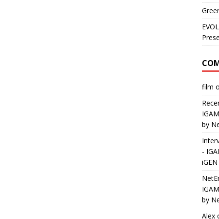
Green
EVOL
Prese
COM
film
Recen
IGA
by N
Inter
- IG
iGEN 
NetEn
IGA
by N
Alex