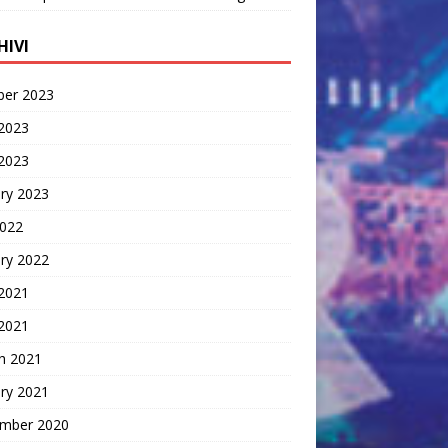
HIVI
ber 2023
 2023
2023
ry 2023
2022
ry 2022
2021
 2021
h 2021
ry 2021
mber 2020