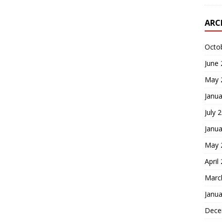
ARC
Octo
June
May 
Janua
July 
Janua
May 
April
Marc
Janua
Dece