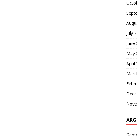
Octo
Sept
Augu
July 
June
May 
April
Marc
Febr
Dece
Nove
ARG
Game