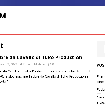
OM
ot
bre da Cavallo di Tuko Production
ober 3, 2023
Davide Mistero
0
POS
e da Cavallo di Tuko Production Ispirata al celebre film degli
’70, la slot machine Febbre da Cavallo di Tuko Production è
Eleme
sorta
[…]
cines
Febbr
Nessu
e cas