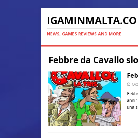
IGAMINMALTA.C
NEWS, GAMES REVIEWS AND MORE
Febbre da Cavallo sl
Feb
Oct
Febbr
anni 
una 