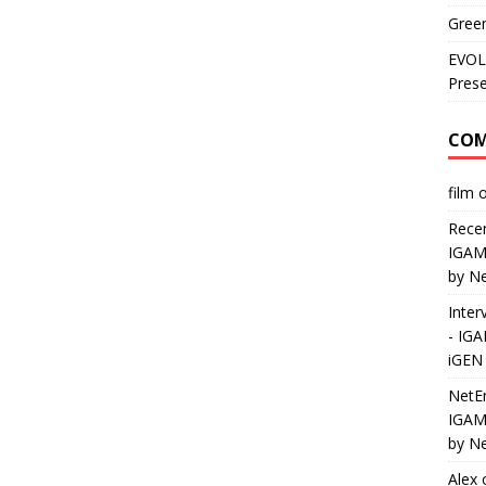
Green
EVOL
Prese
COM
film
Recen
IGA
by N
Inter
- IG
iGEN 
NetEn
IGA
by N
Alex